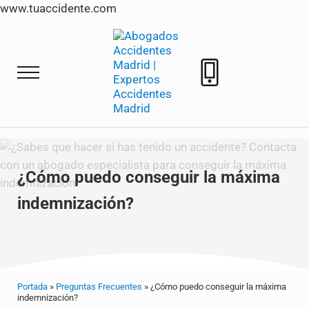
www.tuaccidente.com
Saltar al contenido principal
Skip to header right navigation
Skip to site footer
Menu
Tuaccidente
Tuaccidente Abogados indemnización Accide
¿Cómo puedo conseguir la máxima
indemnización?
Portada
»
Preguntas Frecuentes
»
¿Cómo puedo conseguir la máxima
indemnización?