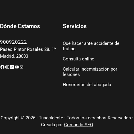
Servicios
Dónde Estamos
900920222
Qué hacer ante accidente de
tráfico
Paseo Pintor Rosales 28. 1º
Madrid. 28003
Consulta online
Facebook
Instagram
LinkedIn
YouTube
Correo electrónico
Calcular indemnización por
lesiones
Honorarios del abogado
Copyright © 2026 ·
Tuaccidente
· Todos los derechos Reservados ·
Creada por
Comando SEO