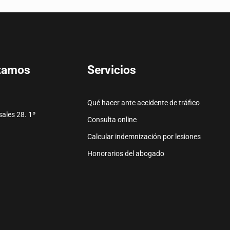
Servicios
tamos
Qué hacer ante accidente de tráfico
ales 28. 1º
Consulta online
Calcular indemnización por lesiones
e
o electrónico
Honorarios del abogado