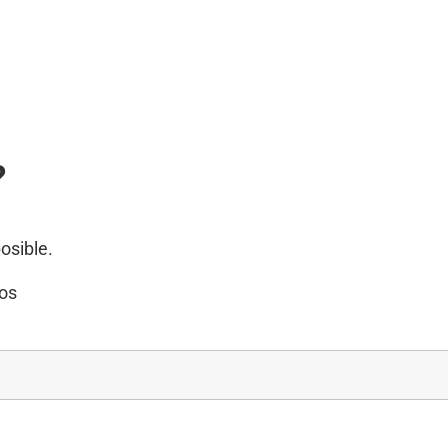
?
osible.
ios