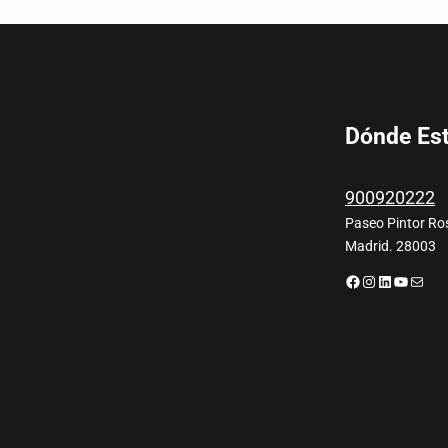
Dónde Es
900920222
Paseo Pintor Ros
Madrid. 28003
Facebook
Instagram
LinkedIn
YouTub
Corre