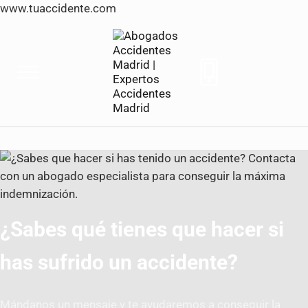
www.tuaccidente.com
Saltar al contenido principal
Skip to header right navigation
Skip to site footer
Menu
Tuaccidente
Tuaccidente Abogados indemnización Accide
¿Sabes qué tienes que hacer si
has sufrido un accidente?
Mándanos un mensaje y te ayudaremos a conseguir la