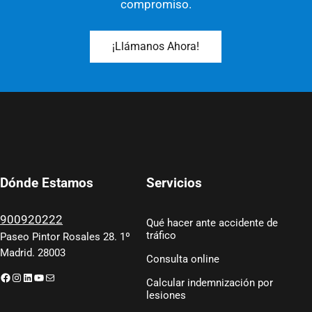
compromiso.
¡Llámanos Ahora!
Servicios
Dónde Estamos
900920222
Qué hacer ante accidente de
tráfico
Paseo Pintor Rosales 28. 1º
Madrid. 28003
Consulta online
Facebook
Instagram
LinkedIn
YouTube
Correo electrónico
Calcular indemnización por
lesiones