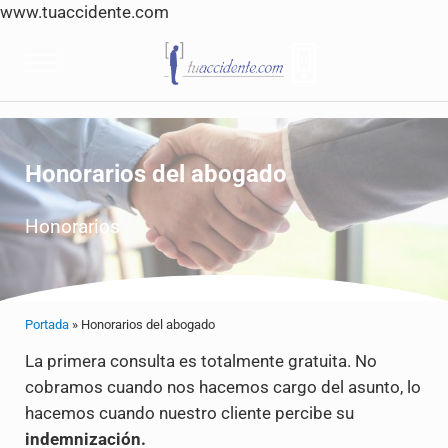
www.tuaccidente.com
Saltar al contenido principal
Skip to header right navigation
Skip to site footer
Menu
Tuaccidente
Tuaccidente Abogados indemnización Accide
Honorarios del abogado
Honorarios
Portada
»
Honorarios del abogado
La primera consulta es totalmente gratuita. No
cobramos cuando nos hacemos cargo del asunto, lo
hacemos cuando nuestro cliente percibe su
indemnización.