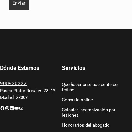
Servicios
Dónde Estamos
900920222
Qué hacer ante accidente de
tráfico
Paseo Pintor Rosales 28. 1º
Madrid. 28003
Consulta online
Facebook
Instagram
LinkedIn
YouTube
Correo electrónico
Calcular indemnización por
lesiones
Honorarios del abogado