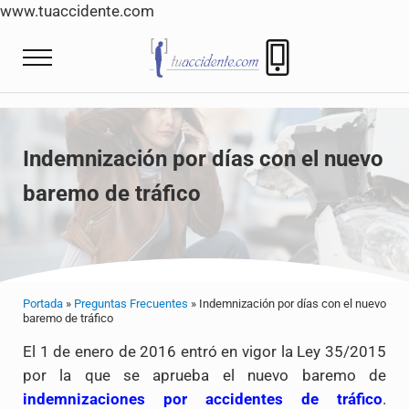
www.tuaccidente.com
Saltar al contenido principal
Skip to header right navigation
Skip to site footer
Menu
Tuaccidente
Tuaccidente Abogados indemnización Accide
Indemnización por días con el nuevo
baremo de tráfico
Portada
»
Preguntas Frecuentes
»
Indemnización por días con el nuevo
baremo de tráfico
El 1 de enero de 2016 entró en vigor la Ley 35/2015
por la que se aprueba el nuevo baremo de
indemnizaciones por accidentes de tráfico
.