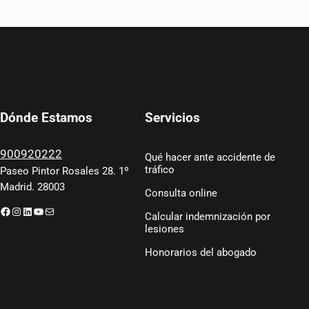
Servicios
Dónde Estamos
900920222
Qué hacer ante accidente de
tráfico
Paseo Pintor Rosales 28. 1º
Madrid. 28003
Consulta online
Facebook
Instagram
LinkedIn
YouTube
Correo electrónico
Calcular indemnización por
lesiones
Honorarios del abogado