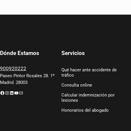
Servicios
Dónde Estamos
900920222
Qué hacer ante accidente de
tráfico
Paseo Pintor Rosales 28. 1º
Madrid. 28003
Consulta online
Facebook
Instagram
LinkedIn
YouTube
Correo electrónico
Calcular indemnización por
lesiones
Honorarios del abogado