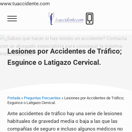
www.tuaccidente.com
Saltar al contenido principal
Skip to header right navigation
Skip to site footer
Menu
Tuaccidente
Tuaccidente Abogados indemnización Accide
Lesiones por Accidentes de Tráfico;
Esguince o Latigazo Cervical.
Portada
»
Preguntas Frecuentes
»
Lesiones por Accidentes de Tráfico;
Esguince o Latigazo Cervical.
Ante accidentes de tráfico hay una serie de lesiones
habituales de gravedad media o baja a las que las
compañías de seguro e incluso algunos médicos no