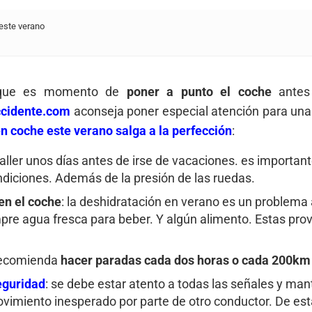
 este verano
a que es momento de
poner a punto el coche
antes
cidente.com
aconseja poner especial atención para una
en coche este verano salga a la perfección
:
 taller unos días antes de irse de vacaciones. es importan
ndiciones. Además de la presión de las ruedas.
en el coche
: la deshidratación en verano es un problema 
e agua fresca para beber. Y algún alimento. Estas prov
 recomienda
hacer paradas cada dos horas o cada 200km 
eguridad
: se debe estar atento a todas las señales y m
imiento inesperado por parte de otro conductor. De est