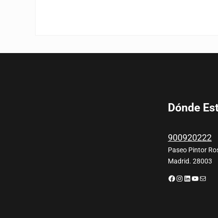
Dónde Es
900920222
Paseo Pintor Ros
Madrid. 28003
Facebook
Instagram
LinkedIn
YouTub
Corre