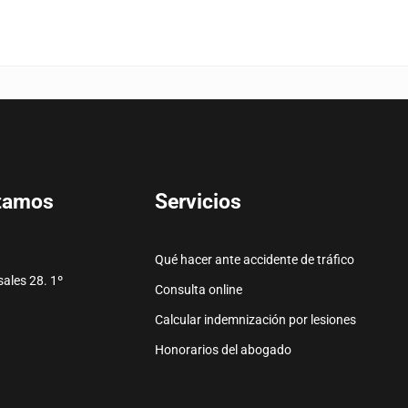
Servicios
tamos
Qué hacer ante accidente de tráfico
ales 28. 1º
Consulta online
Calcular indemnización por lesiones
e
o electrónico
Honorarios del abogado