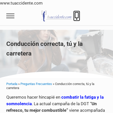
www.tuaccidente.com
Saltar al contenido principal
Skip to header right navigation
Skip to site footer
Menu
Tuaccidente
Tuaccidente Abogados indemnización Accide
Conducción correcta, tú y la
carretera
Portada
»
Preguntas Frecuentes
»
Conducción correcta, tú y la
carretera
Queremos hacer hincapié en
combatir la fatiga y la
somnolencia
. La actual campaña de la DGT “
Un
refresco, tu mejor combustible”
viene acompañada