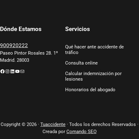
Servicios
Dónde Estamos
900920222
Qué hacer ante accidente de
tráfico
Paseo Pintor Rosales 28. 1º
Madrid. 28003
Consulta online
Facebook
Instagram
LinkedIn
YouTube
Correo electrónico
Calcular indemnización por
lesiones
Honorarios del abogado
Copyright © 2026 ·
Tuaccidente
· Todos los derechos Reservados ·
Creada por
Comando SEO