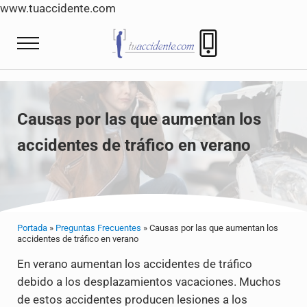
www.tuaccidente.com
Saltar al contenido principal
Skip to header right navigation
Skip to site footer
Menu
Tuaccidente
Tuaccidente Abogados indemnización Accide
Causas por las que aumentan los
accidentes de tráfico en verano
Portada
»
Preguntas Frecuentes
»
Causas por las que aumentan los
accidentes de tráfico en verano
En verano aumentan los accidentes de tráfico
debido a los desplazamientos vacaciones. Muchos
de estos accidentes producen lesiones a los